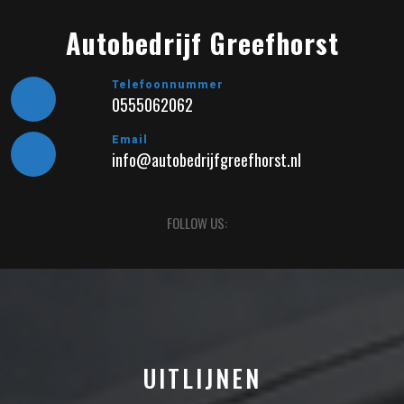
Skip
to
Autobedrijf Greefhorst
content
Telefoonnummer
0555062062
Email
info@autobedrijfgreefhorst.nl
Open
FOLLOW US:
Button
UITLIJNEN